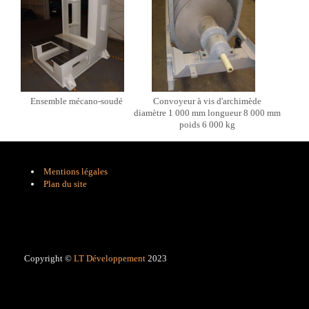
Ensemble mécano-soudé
Convoyeur à vis d'archimède
diamètre 1 000 mm longueur 8 000 mm
poids 6 000 kg
Mentions légales
Plan du site
Copyright ©
LT Développement
2023