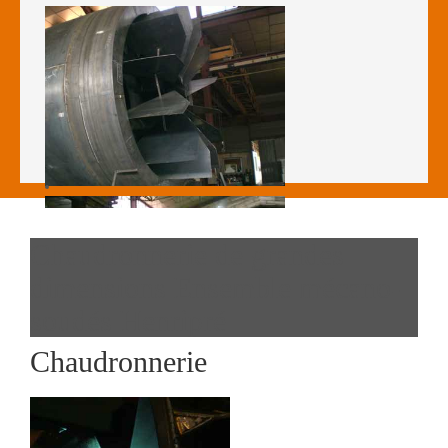
Chaudronnerie de grandes
dimensions Ensemble mécano-
soudés Henripré
Chaudronnerie